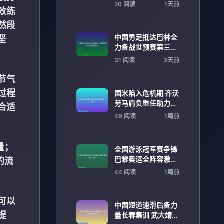
与公平性新一轮全球
20 阅读
1天前
效练
讨论
然段
中国男足抵达巴林全
坚
力备战世预赛第三阶
段小组赛蓄势待发
31 阅读
3天前
节气
过程
国米陷入危机期 齐沃
劳马肩负重任助力逆
合适
袭
49 阅读
1周前
量；
全国游泳冠军赛争锋
巴黎奥运全阵容激烈
的流
争夺门票
44 阅读
1周前
可以
中国短道速滑后备力
提
量长春集训 武大靖领