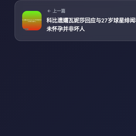
上一篇
科比遗孀瓦妮莎回应与27岁球星绯闻
未怀孕并非坏人