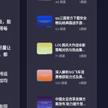
衔顶级教练团
46 阅读
1周前
qq三国官方下载安全
吸，能
畅玩经典国战手游最
新版本指南新手向导
得每
53 阅读
2周前
LOL佣兵大作战全新
尽量让
策略对抗与热血集结
，都
盛典巅峰荣耀启航新
71 阅读
2周前
纪元
深入解析QQ飞车消
持运
费卷获取方式及高效
加均
使用全攻略
103 阅读
4周前
中国女足改革发展方
案发布 助力提升竞技
有固