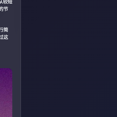
从较短
的节
行简
过这