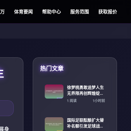
万
体育要闻
帮助中心
服务范围
获取报价
热门文章
生
徐梦桃勇敢追梦人生
无界限再创辉煌绽放
新高度
1 阅读
1小时前
国际足联酝酿扩大替
补名额引发足球战术
展身