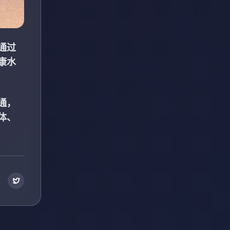
通过
康水
通，
体、