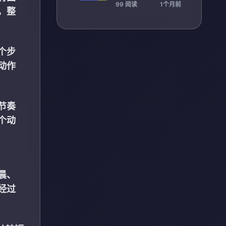
水平与国际竞争力
99 阅读
1个月前
，整
个步
动作
节奏
个动
晨、
经过