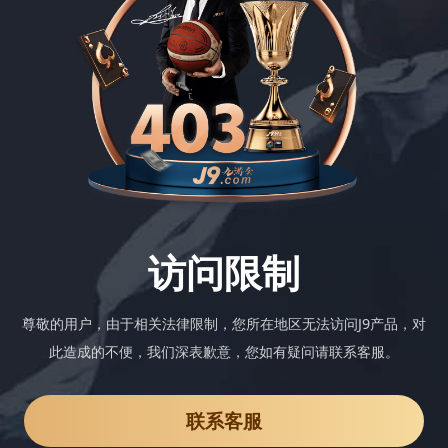
访问限制
尊敬的用户，由于相关法律限制，您所在地区无法访问J9产品，对
此造成的不便，我们深表歉意，您如有疑问请联系客服。
联系客服