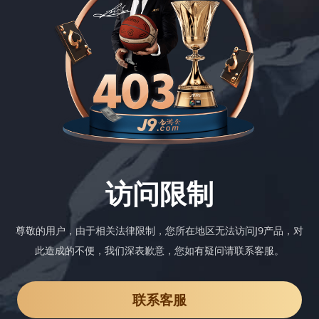
访问限制
尊敬的用户，由于相关法律限制，您所在地区无法访问J9产品，对
此造成的不便，我们深表歉意，您如有疑问请联系客服。
联系客服